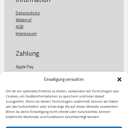
Datenschutz
Widerruf
AGB
Impressum
Zahlung
Apple Pay

Paypal

Einwilligung verwalten
GooglePay

Visa

Um dir ein optimales Erlebnis zu bieten, verwenden wir Technologien wie
Kauf auf Rechung

Cookies, um Geräteinformationen zu speichern und/oder darauf
Klarna

zuzugreifen. Wenn du diesen Technologien zustimmst, können wir Daten
wie das Surfverhalten oder eindeutige IDs auf dieser Website verarbeiten.
American Express

Wenn du deine Einwilligung nicht erteilst oder zurückziehst, können
bestimmte Merkmale und Funktionen beeinträchtigt werden.