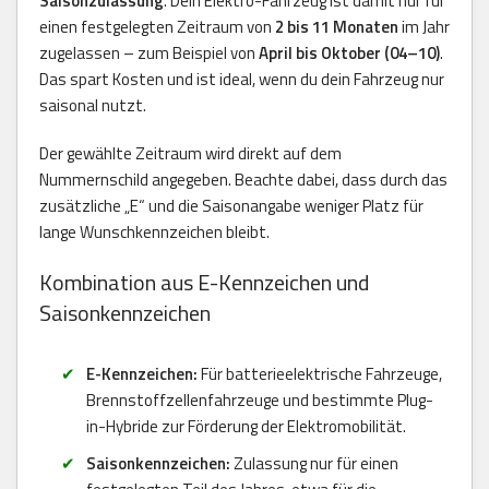
Saisonzulassung
. Dein Elektro-Fahrzeug ist damit nur für
einen festgelegten Zeitraum von
2 bis 11 Monaten
im Jahr
zugelassen – zum Beispiel von
April bis Oktober (04–10)
.
Das spart Kosten und ist ideal, wenn du dein Fahrzeug nur
saisonal nutzt.
Der gewählte Zeitraum wird direkt auf dem
Nummernschild angegeben. Beachte dabei, dass durch das
zusätzliche „E“ und die Saisonangabe weniger Platz für
lange Wunschkennzeichen bleibt.
Kombination aus E-Kennzeichen und
Saisonkennzeichen
E-Kennzeichen:
Für batterieelektrische Fahrzeuge,
Brennstoffzellenfahrzeuge und bestimmte Plug-
in-Hybride zur Förderung der Elektromobilität.
Saisonkennzeichen:
Zulassung nur für einen