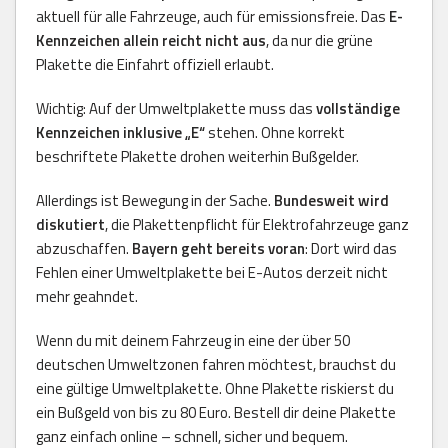
aktuell für alle Fahrzeuge, auch für emissionsfreie. Das
E-
Kennzeichen allein reicht nicht aus
, da nur die grüne
Plakette die Einfahrt offiziell erlaubt.
Wichtig: Auf der Umweltplakette muss das
vollständige
Kennzeichen inklusive „E“
stehen. Ohne korrekt
beschriftete Plakette drohen weiterhin Bußgelder.
Allerdings ist Bewegung in der Sache.
Bundesweit wird
diskutiert
, die Plakettenpflicht für Elektrofahrzeuge ganz
abzuschaffen.
Bayern geht bereits voran
: Dort wird das
Fehlen einer Umweltplakette bei E-Autos derzeit nicht
mehr geahndet.
Wenn du mit deinem Fahrzeug in eine der über 50
deutschen Umweltzonen fahren möchtest, brauchst du
eine gültige Umweltplakette. Ohne Plakette riskierst du
ein Bußgeld von bis zu 80 Euro. Bestell dir deine Plakette
ganz einfach online – schnell, sicher und bequem.