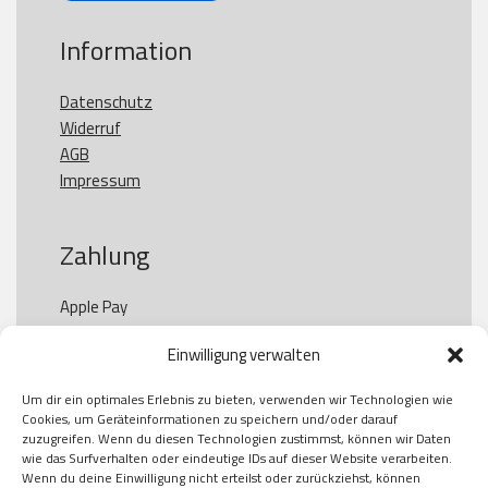
Information
Datenschutz
Widerruf
AGB
Impressum
Zahlung
Apple Pay

Paypal

Einwilligung verwalten
GooglePay

Visa

Um dir ein optimales Erlebnis zu bieten, verwenden wir Technologien wie
Kauf auf Rechung

Cookies, um Geräteinformationen zu speichern und/oder darauf
Klarna

zuzugreifen. Wenn du diesen Technologien zustimmst, können wir Daten
wie das Surfverhalten oder eindeutige IDs auf dieser Website verarbeiten.
American Express

Wenn du deine Einwilligung nicht erteilst oder zurückziehst, können