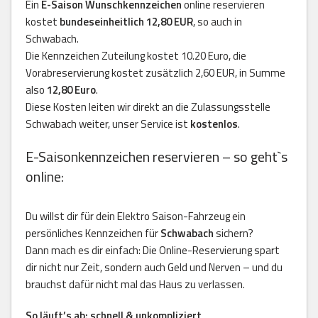
Ein
E-Saison Wunschkennzeichen
online reservieren
kostet
bundeseinheitlich 12,80 EUR
, so auch in
Schwabach.
Die Kennzeichen Zuteilung kostet 10.20 Euro, die
Vorabreservierung kostet zusätzlich 2,60 EUR, in Summe
also
12,80 Euro
.
Diese Kosten leiten wir direkt an die Zulassungsstelle
Schwabach weiter, unser Service ist
kostenlos
.
E-Saisonkennzeichen reservieren – so geht`s
online:
Du willst dir für dein Elektro Saison-Fahrzeug ein
persönliches Kennzeichen für
Schwabach
sichern?
Dann mach es dir einfach: Die Online-Reservierung spart
dir nicht nur Zeit, sondern auch Geld und Nerven – und du
brauchst dafür nicht mal das Haus zu verlassen.
So läuft’s ab: schnell & unkompliziert