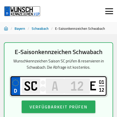
/
Bayern
/
Schwabach
/
E-Saisonkennzeichen Schwabach
Zum
E-Saisonkennzeichen Schwabach
Inhalt
springen
Wunschkennzeichen Saison SC prüfen & reservieren in
Schwabach. Die Abfrage ist kostenlos.
01
E
12
VERFÜGBARKEIT PRÜFEN