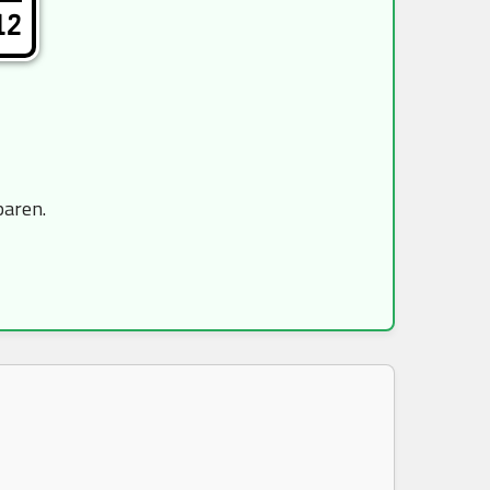
12
paren.