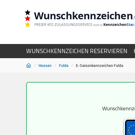
Wunschkennzeichen
.
FREIER KFZ-ZULASSUNGSSERVICE
Kennzeichen
Star
made by
WUNSCHKENNZEICHEN RESERVIEREN
/
Hessen
/
Fulda
/
E-Saisonkennzeichen Fulda
Zum
Inhalt
springen
Wunschkennzei