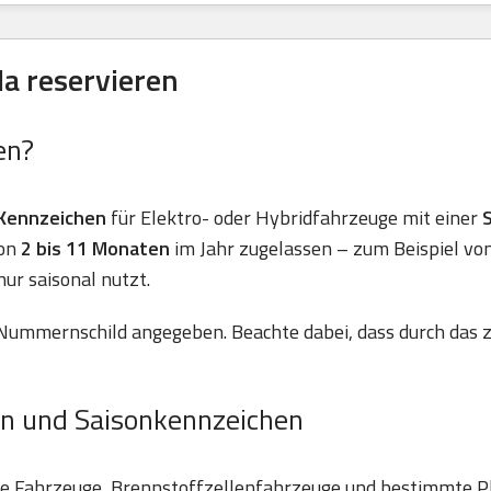
a reservieren
en?
Kennzeichen
für Elektro- oder Hybridfahrzeuge mit einer
von
2 bis 11 Monaten
im Jahr zugelassen – zum Beispiel vo
nur saisonal nutzt.
Nummernschild angegeben. Beachte dabei, dass durch das z
n und Saisonkennzeichen
he Fahrzeuge, Brennstoffzellenfahrzeuge und bestimmte P