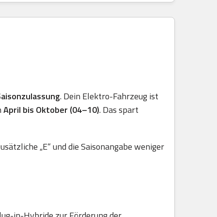
Saisonzulassung
. Dein Elektro-Fahrzeug ist
n
April bis Oktober (04–10)
. Das spart
usätzliche „E“ und die Saisonangabe weniger
lug-in-Hybride zur Förderung der