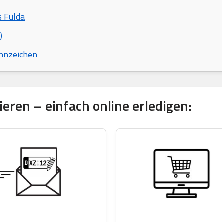
s Fulda
)
nnzeichen
eren – einfach online erledigen: