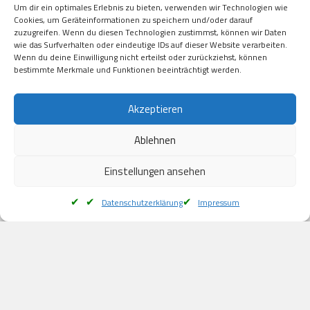
Um dir ein optimales Erlebnis zu bieten, verwenden wir Technologien wie
Kauf auf Rechung

Cookies, um Geräteinformationen zu speichern und/oder darauf
Klarna

zuzugreifen. Wenn du diesen Technologien zustimmst, können wir Daten
wie das Surfverhalten oder eindeutige IDs auf dieser Website verarbeiten.
American Express

Wenn du deine Einwilligung nicht erteilst oder zurückziehst, können
bestimmte Merkmale und Funktionen beeinträchtigt werden.
Versand
Akzeptieren
Ablehnen
DHL

Klimaneutral
Einstellungen ansehen
Datenschutzerklärung
Impressum