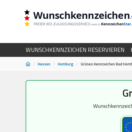
Wunschkennzeichen
.
FREIER KFZ-ZULASSUNGSSERVICE
Kennzeichen
Star
made by
WUNSCHKENNZEICHEN RESERVIEREN
/
Hessen
/
Homburg
/
Grünes Kennzeichen Bad Hom
Zum
G
Inhalt
springen
Wunschkennzeiche