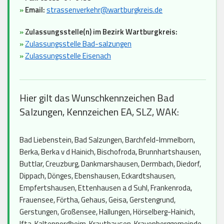
»
Email:
strassenverkehr@wartburgkreis.de
»
Zulassungsstelle(n) im Bezirk Wartburgkreis:
»
Zulassungsstelle Bad-salzungen
»
Zulassungsstelle Eisenach
Hier gilt das Wunschkennzeichen Bad
Salzungen, Kennzeichen EA, SLZ, WAK:
Bad Liebenstein, Bad Salzungen, Barchfeld-Immelborn,
Berka, Berka v d Hainich, Bischofroda, Brunnhartshausen,
Buttlar, Creuzburg, Dankmarshausen, Dermbach, Diedorf,
Dippach, Dönges, Ebenshausen, Eckardtshausen,
Empfertshausen, Ettenhausen a d Suhl, Frankenroda,
Frauensee, Förtha, Gehaus, Geisa, Gerstengrund,
Gerstungen, Großensee, Hallungen, Hörselberg-Hainich,
Ifta, Kaltennordheim, Krauthausen, Krayenberggemeinde,