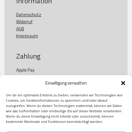
Information
Datenschutz
Widerruf
AGB
Impressum
Zahlung
Apple Pay

Paypal

Einwilligung verwalten
GooglePay

Visa

Um dir ein optimales Erlebnis zu bieten, verwenden wir Technologien wie
Kauf auf Rechung

Cookies, um Geräteinformationen zu speichern und/oder darauf
Klarna

zuzugreifen. Wenn du diesen Technologien zustimmst, können wir Daten
wie das Surfverhalten oder eindeutige IDs auf dieser Website verarbeiten.
American Express

Wenn du deine Einwilligung nicht erteilst oder zurückziehst, können
bestimmte Merkmale und Funktionen beeinträchtigt werden.