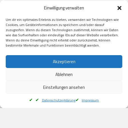
Paypal

Einwilligung verwalten
GooglePay

Visa

Um dir ein optimales Erlebnis zu bieten, verwenden wir Technologien wie
Kauf auf Rechung

Cookies, um Geräteinformationen zu speichern und/oder darauf
Klarna

zuzugreifen. Wenn du diesen Technologien zustimmst, können wir Daten
wie das Surfverhalten oder eindeutige IDs auf dieser Website verarbeiten.
American Express

Wenn du deine Einwilligung nicht erteilst oder zurückziehst, können
bestimmte Merkmale und Funktionen beeinträchtigt werden.
Versand
Akzeptieren
Ablehnen
DHL

Klimaneutral
Einstellungen ansehen
Datenschutzerklärung
Impressum