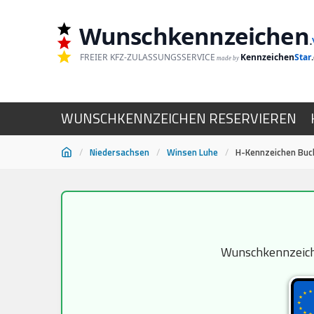
Wunschkennzeichen
.
FREIER KFZ-ZULASSUNGSSERVICE
Kennzeichen
Star
made by
WUNSCHKENNZEICHEN RESERVIEREN
/
Niedersachsen
/
Winsen Luhe
/
H-Kennzeichen Buc
Zum
Inhalt
springen
Wunschkennzeiche