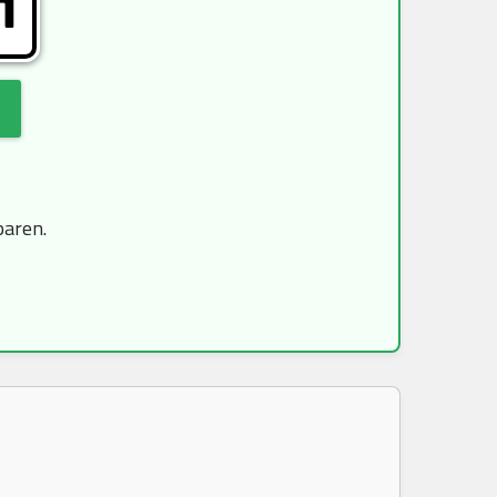
H
paren.