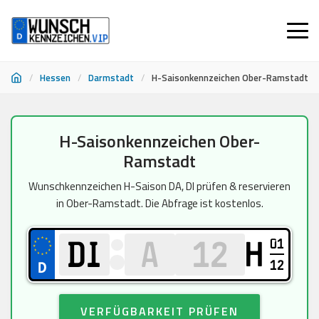
/
Hessen
/
Darmstadt
/
H-Saisonkennzeichen Ober-Ramstadt
Zum
H-Saisonkennzeichen Ober-
Inhalt
Ramstadt
springen
Wunschkennzeichen H-Saison DA, DI prüfen & reservieren
in Ober-Ramstadt. Die Abfrage ist kostenlos.
01
H
12
VERFÜGBARKEIT PRÜFEN