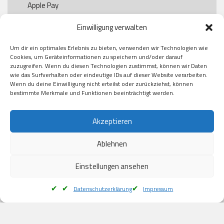
Apple Pay

Paypal

Einwilligung verwalten
GooglePay

Visa

Um dir ein optimales Erlebnis zu bieten, verwenden wir Technologien wie
Kauf auf Rechung

Cookies, um Geräteinformationen zu speichern und/oder darauf
Klarna

zuzugreifen. Wenn du diesen Technologien zustimmst, können wir Daten
wie das Surfverhalten oder eindeutige IDs auf dieser Website verarbeiten.
American Express

Wenn du deine Einwilligung nicht erteilst oder zurückziehst, können
bestimmte Merkmale und Funktionen beeinträchtigt werden.
Versand
Akzeptieren
Ablehnen
DHL

Klimaneutral
Einstellungen ansehen
Datenschutzerklärung
Impressum