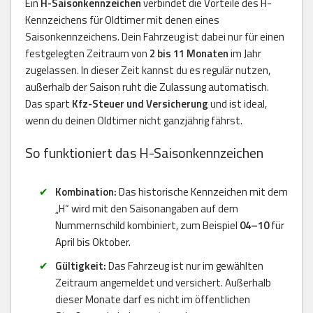
Ein
H-Saisonkennzeichen
verbindet die Vorteile des H-
Kennzeichens für Oldtimer mit denen eines
Saisonkennzeichens. Dein Fahrzeug ist dabei nur für einen
festgelegten Zeitraum von
2 bis 11 Monaten
im Jahr
zugelassen. In dieser Zeit kannst du es regulär nutzen,
außerhalb der Saison ruht die Zulassung automatisch.
Das spart
Kfz-Steuer und Versicherung
und ist ideal,
wenn du deinen Oldtimer nicht ganzjährig fährst.
So funktioniert das H-Saisonkennzeichen
Kombination:
Das historische Kennzeichen mit dem
„H“ wird mit den Saisonangaben auf dem
Nummernschild kombiniert, zum Beispiel
04–10
für
April bis Oktober.
Gültigkeit:
Das Fahrzeug ist nur im gewählten
Zeitraum angemeldet und versichert. Außerhalb
dieser Monate darf es nicht im öffentlichen