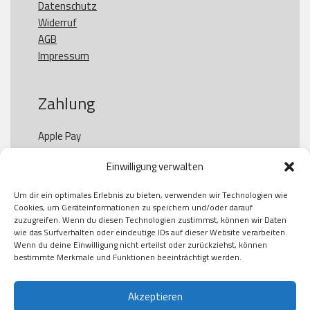
Datenschutz
Widerruf
AGB
Impressum
Zahlung
Apple Pay

Paypal

Einwilligung verwalten
GooglePay

Visa

Um dir ein optimales Erlebnis zu bieten, verwenden wir Technologien wie
Kauf auf Rechung

Cookies, um Geräteinformationen zu speichern und/oder darauf
Klarna

zuzugreifen. Wenn du diesen Technologien zustimmst, können wir Daten
wie das Surfverhalten oder eindeutige IDs auf dieser Website verarbeiten.
American Express

Wenn du deine Einwilligung nicht erteilst oder zurückziehst, können
bestimmte Merkmale und Funktionen beeinträchtigt werden.
Versand
Akzeptieren