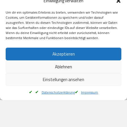
Einwilligung verwalten
GooglePay

Visa

Um dir ein optimales Erlebnis zu bieten, verwenden wir Technologien wie
Kauf auf Rechung

Cookies, um Geräteinformationen zu speichern und/oder darauf
Klarna

zuzugreifen. Wenn du diesen Technologien zustimmst, können wir Daten
wie das Surfverhalten oder eindeutige IDs auf dieser Website verarbeiten.
American Express

Wenn du deine Einwilligung nicht erteilst oder zurückziehst, können
bestimmte Merkmale und Funktionen beeinträchtigt werden.
Versand
Akzeptieren
Ablehnen
DHL

Klimaneutral
Einstellungen ansehen
Datenschutzerklärung
Impressum