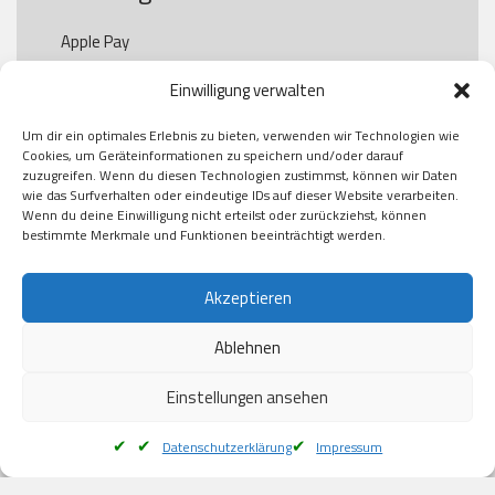
Apple Pay

Paypal

Einwilligung verwalten
GooglePay

Visa

Um dir ein optimales Erlebnis zu bieten, verwenden wir Technologien wie
Kauf auf Rechung

Cookies, um Geräteinformationen zu speichern und/oder darauf
Klarna

zuzugreifen. Wenn du diesen Technologien zustimmst, können wir Daten
wie das Surfverhalten oder eindeutige IDs auf dieser Website verarbeiten.
American Express

Wenn du deine Einwilligung nicht erteilst oder zurückziehst, können
bestimmte Merkmale und Funktionen beeinträchtigt werden.
Versand
Akzeptieren
Ablehnen
DHL

Klimaneutral
Einstellungen ansehen
Datenschutzerklärung
Impressum