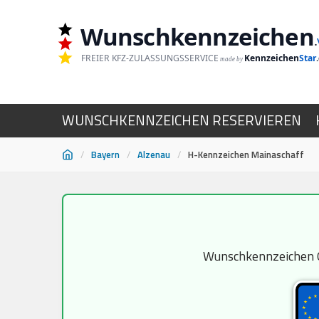
Wunschkennzeichen
.
FREIER KFZ-ZULASSUNGSSERVICE
Kennzeichen
Star
made by
WUNSCHKENNZEICHEN RESERVIEREN
/
Bayern
/
Alzenau
/
H-Kennzeichen Mainaschaff
Zum
Inhalt
springen
Wunschkennzeichen Ol