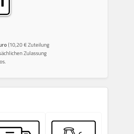
uro
(10,20 € Zuteilung
sächlichen Zulassung
os.