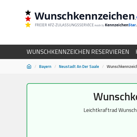
Wunschkennzeichen
.
FREIER KFZ-ZULASSUNGSSERVICE
Kennzeichen
Star
made by
WUNSCHKENNZEICHEN RESERVIEREN
/
Bayern
/
Neustadt An Der Saale
/
Wunschkennzeich
Zum
Wunschke
Inhalt
springen
Leichtkraftrad Wunschk