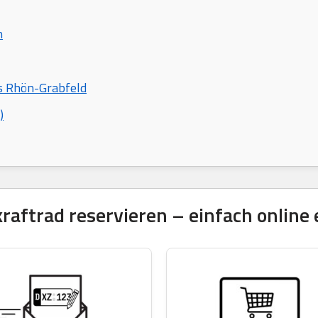
n
is Rhön-Grabfeld
)
ftrad reservieren – einfach online 