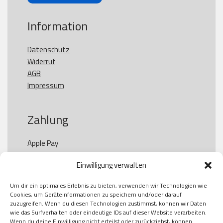
Information
Datenschutz
Widerruf
AGB
Impressum
Zahlung
Apple Pay

Paypal

Einwilligung verwalten
GooglePay

Visa

Um dir ein optimales Erlebnis zu bieten, verwenden wir Technologien wie
Kauf auf Rechung

Cookies, um Geräteinformationen zu speichern und/oder darauf
Klarna

zuzugreifen. Wenn du diesen Technologien zustimmst, können wir Daten
wie das Surfverhalten oder eindeutige IDs auf dieser Website verarbeiten.
American Express

Wenn du deine Einwilligung nicht erteilst oder zurückziehst, können