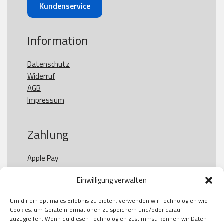
Kundenservice
Information
Datenschutz
Widerruf
AGB
Impressum
Zahlung
Apple Pay

Paypal

Einwilligung verwalten
GooglePay

Visa

Um dir ein optimales Erlebnis zu bieten, verwenden wir Technologien wie
Kauf auf Rechung

Cookies, um Geräteinformationen zu speichern und/oder darauf
Klarna

zuzugreifen. Wenn du diesen Technologien zustimmst, können wir Daten