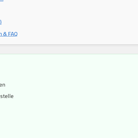
)
n & FAQ
sen
stelle