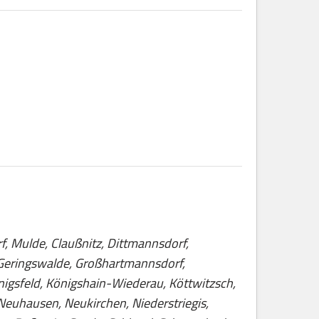
f, Mulde, Claußnitz, Dittmannsdorf,
, Geringswalde, Großhartmannsdorf,
nigsfeld, Königshain-Wiederau, Köttwitzsch,
Neuhausen, Neukirchen, Niederstriegis,