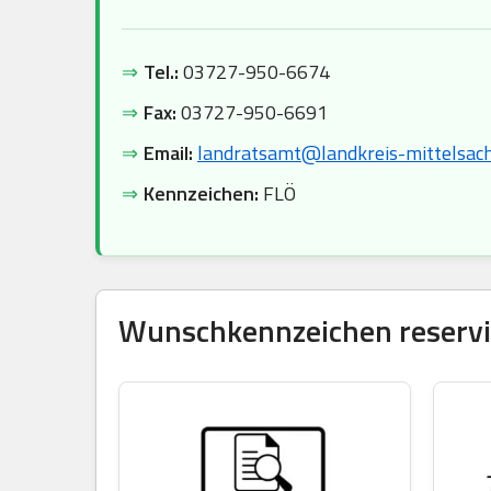
⇒
Tel.:
03727-950-6674
⇒
Fax:
03727-950-6691
⇒
Email:
landratsamt@landkreis-mittelsac
⇒
Kennzeichen:
FLÖ
Wunschkennzeichen reservie