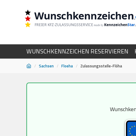
Wunschkennzeichen
.
FREIER KFZ-ZULASSUNGSSERVICE
Kennzeichen
Star
made by
WUNSCHKENNZEICHEN RESERVIEREN
/
Sachsen
/
Floeha
/
Zulassungsstelle-Flöha
Zum
Inhalt
springen
Wunschkennz