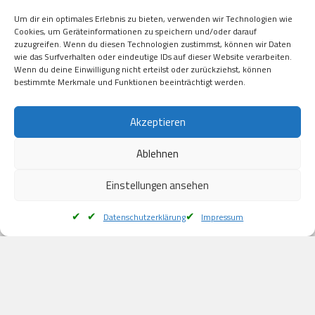
Visa

Um dir ein optimales Erlebnis zu bieten, verwenden wir Technologien wie
Kauf auf Rechung

Cookies, um Geräteinformationen zu speichern und/oder darauf
Klarna

zuzugreifen. Wenn du diesen Technologien zustimmst, können wir Daten
wie das Surfverhalten oder eindeutige IDs auf dieser Website verarbeiten.
American Express

Wenn du deine Einwilligung nicht erteilst oder zurückziehst, können
bestimmte Merkmale und Funktionen beeinträchtigt werden.
Versand
Akzeptieren
Ablehnen
DHL

Klimaneutral
Einstellungen ansehen
Datenschutzerklärung
Impressum