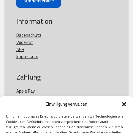
Kundenservice
Information
Datenschutz
Widerruf
AGB
Impressum
Zahlung
Apple Pay

Paypal

Einwilligung verwalten
GooglePay

Visa

Um dir ein optimales Erlebnis zu bieten, verwenden wir Technologien wie
Kauf auf Rechung

Cookies, um Geräteinformationen zu speichern und/oder darauf
Klarna

zuzugreifen. Wenn du diesen Technologien zustimmst, können wir Daten
wie das Surfverhalten oder eindeutige IDs auf dieser Website verarbeiten.