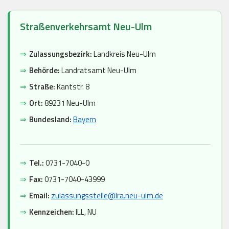
Straßenverkehrsamt Neu-Ulm
⇒
Zulassungsbezirk:
Landkreis Neu-Ulm
⇒
Behörde:
Landratsamt Neu-Ulm
⇒
Straße:
Kantstr. 8
⇒
Ort:
89231 Neu-Ulm
⇒
Bundesland:
Bayern
⇒
Tel.:
0731-7040-0
⇒
Fax:
0731-7040-43999
⇒
Email:
zulassungsstelle@lra.neu-ulm.de
⇒
Kennzeichen:
ILL, NU