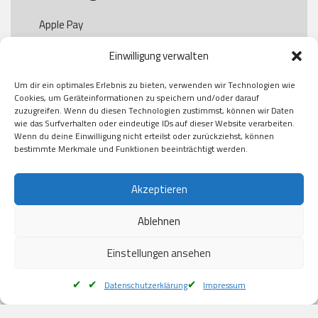
Apple Pay

Paypal

Einwilligung verwalten
GooglePay

Visa

Um dir ein optimales Erlebnis zu bieten, verwenden wir Technologien wie
Kauf auf Rechung

Cookies, um Geräteinformationen zu speichern und/oder darauf
Klarna

zuzugreifen. Wenn du diesen Technologien zustimmst, können wir Daten
wie das Surfverhalten oder eindeutige IDs auf dieser Website verarbeiten.
American Express

Wenn du deine Einwilligung nicht erteilst oder zurückziehst, können
bestimmte Merkmale und Funktionen beeinträchtigt werden.
Versand
Akzeptieren
Ablehnen
DHL

Klimaneutral
Einstellungen ansehen
Datenschutzerklärung
Impressum