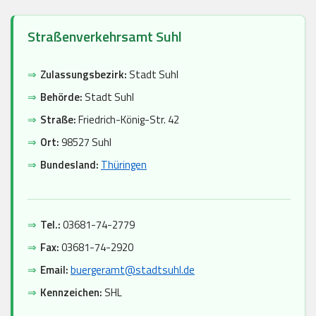
Straßenverkehrsamt Suhl
⇒
Zulassungsbezirk:
Stadt Suhl
⇒
Behörde:
Stadt Suhl
⇒
Straße:
Friedrich-König-Str. 42
⇒
Ort:
98527 Suhl
⇒
Bundesland:
Thüringen
⇒
Tel.:
03681-74-2779
⇒
Fax:
03681-74-2920
⇒
Email:
buergeramt@stadtsuhl.de
⇒
Kennzeichen:
SHL