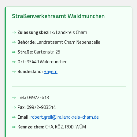
Straßenverkehrsamt Waldmünchen
⇒
Zulassungsbezirk:
Landkreis Cham
⇒
Behörde:
Landratsamt Cham Nebenstelle
⇒
Straße:
Gartenstr. 25
⇒
Ort:
93449 Waldmünchen
⇒
Bundesland:
Bayern
⇒
Tel.:
09972-613
⇒
Fax:
09972-903514
⇒
Email:
robert.greil@lra.landkreis-cham.de
⇒
Kennzeichen:
CHA, KÖZ, ROD, WÜM