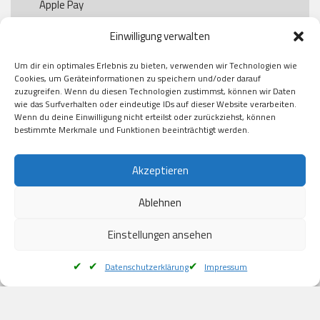
Apple Pay

Paypal

Einwilligung verwalten
GooglePay

Visa

Um dir ein optimales Erlebnis zu bieten, verwenden wir Technologien wie
Kauf auf Rechung

Cookies, um Geräteinformationen zu speichern und/oder darauf
Klarna

zuzugreifen. Wenn du diesen Technologien zustimmst, können wir Daten
wie das Surfverhalten oder eindeutige IDs auf dieser Website verarbeiten.
American Express

Wenn du deine Einwilligung nicht erteilst oder zurückziehst, können
bestimmte Merkmale und Funktionen beeinträchtigt werden.
Versand
Akzeptieren
Ablehnen
DHL

Klimaneutral
Einstellungen ansehen
Datenschutzerklärung
Impressum