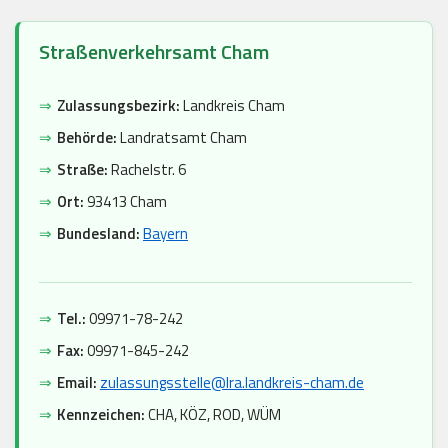
Straßenverkehrsamt Cham
⇒
Zulassungsbezirk:
Landkreis Cham
⇒
Behörde:
Landratsamt Cham
⇒
Straße:
Rachelstr. 6
⇒
Ort:
93413 Cham
⇒
Bundesland:
Bayern
⇒
Tel.:
09971-78-242
⇒
Fax:
09971-845-242
⇒
Email:
zulassungsstelle@lra.landkreis-cham.de
⇒
Kennzeichen:
CHA, KÖZ, ROD, WÜM