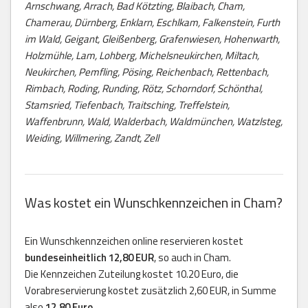
Arnschwang, Arrach, Bad Kötzting, Blaibach, Cham,
Chamerau, Dürnberg, Enklarn, Eschlkam, Falkenstein, Furth
im Wald, Geigant, Gleißenberg, Grafenwiesen, Hohenwarth,
Holzmühle, Lam, Lohberg, Michelsneukirchen, Miltach,
Neukirchen, Pemfling, Pösing, Reichenbach, Rettenbach,
Rimbach, Roding, Runding, Rötz, Schorndorf, Schönthal,
Stamsried, Tiefenbach, Traitsching, Treffelstein,
Waffenbrunn, Wald, Walderbach, Waldmünchen, Watzlsteg,
Weiding, Willmering, Zandt, Zell
Was kostet ein Wunschkennzeichen in Cham?
Ein Wunschkennzeichen online reservieren kostet
bundeseinheitlich 12,80 EUR
, so auch in Cham.
Die Kennzeichen Zuteilung kostet 10.20 Euro, die
Vorabreservierung kostet zusätzlich 2,60 EUR, in Summe
also
12,80 Euro
.