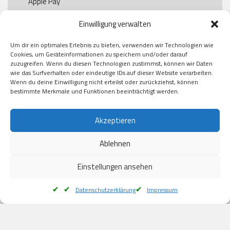
Apple Pay

Paypal

Einwilligung verwalten
GooglePay

Visa

Um dir ein optimales Erlebnis zu bieten, verwenden wir Technologien wie
Kauf auf Rechung

Cookies, um Geräteinformationen zu speichern und/oder darauf
Klarna

zuzugreifen. Wenn du diesen Technologien zustimmst, können wir Daten
wie das Surfverhalten oder eindeutige IDs auf dieser Website verarbeiten.
American Express

Wenn du deine Einwilligung nicht erteilst oder zurückziehst, können
bestimmte Merkmale und Funktionen beeinträchtigt werden.
Versand
Akzeptieren
Ablehnen
DHL

Klimaneutral
Einstellungen ansehen
Datenschutzerklärung
Impressum