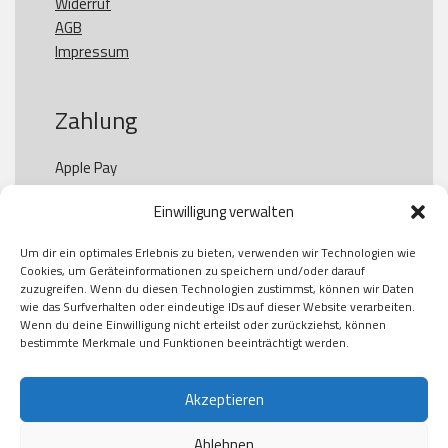
Widerruf
AGB
Impressum
Zahlung
Apple Pay

Paypal

Einwilligung verwalten
GooglePay

Visa

Um dir ein optimales Erlebnis zu bieten, verwenden wir Technologien wie
Kauf auf Rechung

Cookies, um Geräteinformationen zu speichern und/oder darauf
Klarna

zuzugreifen. Wenn du diesen Technologien zustimmst, können wir Daten
wie das Surfverhalten oder eindeutige IDs auf dieser Website verarbeiten.
American Express

Wenn du deine Einwilligung nicht erteilst oder zurückziehst, können
bestimmte Merkmale und Funktionen beeinträchtigt werden.
Versand
Akzeptieren
Ablehnen