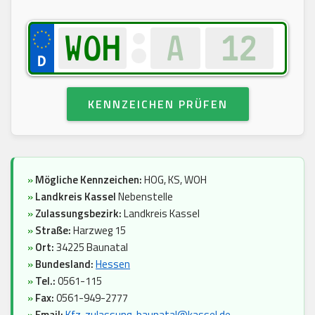
KENNZEICHEN PRÜFEN
»
Mögliche Kennzeichen:
HOG, KS, WOH
»
Landkreis Kassel
Nebenstelle
»
Zulassungsbezirk:
Landkreis Kassel
»
Straße:
Harzweg 15
»
Ort:
34225 Baunatal
»
Bundesland:
Hessen
»
Tel.:
0561-115
»
Fax:
0561-949-2777
»
Email:
Kfz-zulassung-baunatal@kassel.de