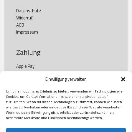
Datenschutz
Widerruf
AGB
Impressum
Zahlung
Apple Pay

Paypal

Einwilligung verwalten
GooglePay

Visa

Um dir ein optimales Erlebnis zu bieten, verwenden wir Technologien wie
Kauf auf Rechung

Cookies, um Geräteinformationen zu speichern und/oder darauf
Klarna

zuzugreifen. Wenn du diesen Technologien zustimmst, können wir Daten
wie das Surfverhalten oder eindeutige IDs auf dieser Website verarbeiten.
American Express

Wenn du deine Einwilligung nicht erteilst oder zurückziehst, können
bestimmte Merkmale und Funktionen beeinträchtigt werden.