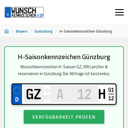
/
Bayern
/
Guenzburg
/
H-Saisonkennzeichen Günzburg
Zum
H-Saisonkennzeichen Günzburg
Inhalt
springen
Wunschkennzeichen H-Saison GZ, KRU prüfen &
reservieren in Günzburg. Die Abfrage ist kostenlos.
01
H
12
VERFÜGBARKEIT PRÜFEN