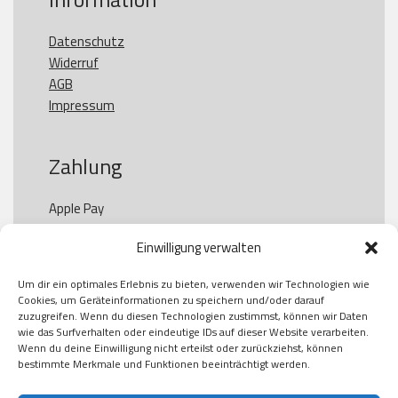
Datenschutz
Widerruf
AGB
Impressum
Zahlung
Apple Pay

Paypal

Einwilligung verwalten
GooglePay

Visa

Um dir ein optimales Erlebnis zu bieten, verwenden wir Technologien wie
Kauf auf Rechung

Cookies, um Geräteinformationen zu speichern und/oder darauf
Klarna

zuzugreifen. Wenn du diesen Technologien zustimmst, können wir Daten
wie das Surfverhalten oder eindeutige IDs auf dieser Website verarbeiten.
American Express

Wenn du deine Einwilligung nicht erteilst oder zurückziehst, können
bestimmte Merkmale und Funktionen beeinträchtigt werden.