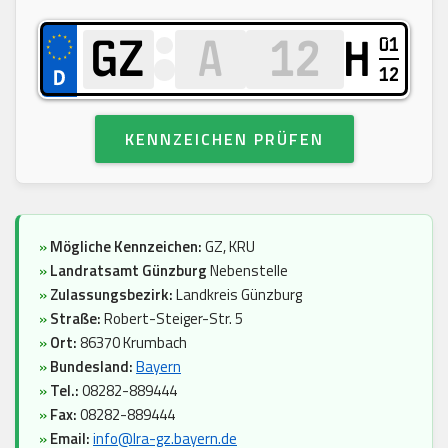
01
H
12
KENNZEICHEN PRÜFEN
»
Mögliche Kennzeichen:
GZ, KRU
»
Landratsamt Günzburg
Nebenstelle
»
Zulassungsbezirk:
Landkreis Günzburg
»
Straße:
Robert-Steiger-Str. 5
»
Ort:
86370 Krumbach
»
Bundesland:
Bayern
»
Tel.:
08282-889444
»
Fax:
08282-889444
»
Email:
info@lra-gz.bayern.de