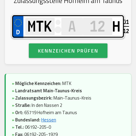
Zulassungsstelle Hofheim am Taunus
01
H
12
KENNZEICHEN PRÜFEN
»
Mögliche Kennzeichen:
MTK
»
Landratsamt Main-Taunus-Kreis
»
Zulassungsbezirk:
Main-Taunus-Kreis
»
Straße:
In den Nassen 2
»
Ort:
65719 Hofheim am Taunus
»
Bundesland:
Hessen
»
Tel.:
06192-205-0
»
Fax:
06192-205-1979