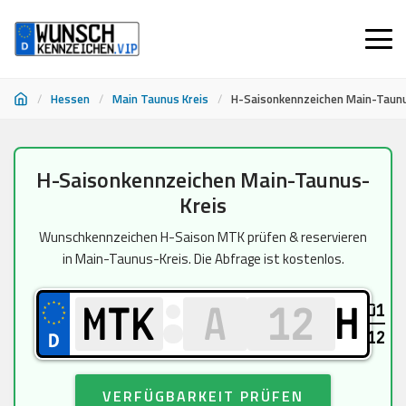
/
Hessen
/
Main Taunus Kreis
/
H-Saisonkennzeichen Main-Taunu
Zum
H-Saisonkennzeichen Main-Taunus-
Inhalt
Kreis
springen
Wunschkennzeichen H-Saison MTK prüfen & reservieren
in Main-Taunus-Kreis. Die Abfrage ist kostenlos.
01
H
12
VERFÜGBARKEIT PRÜFEN