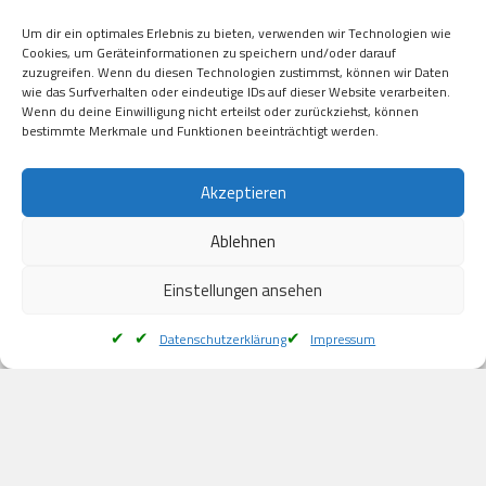
Visa

Um dir ein optimales Erlebnis zu bieten, verwenden wir Technologien wie
Kauf auf Rechung

Cookies, um Geräteinformationen zu speichern und/oder darauf
Klarna

zuzugreifen. Wenn du diesen Technologien zustimmst, können wir Daten
wie das Surfverhalten oder eindeutige IDs auf dieser Website verarbeiten.
American Express

Wenn du deine Einwilligung nicht erteilst oder zurückziehst, können
bestimmte Merkmale und Funktionen beeinträchtigt werden.
Versand
Akzeptieren
Ablehnen
DHL

Klimaneutral
Einstellungen ansehen
Datenschutzerklärung
Impressum