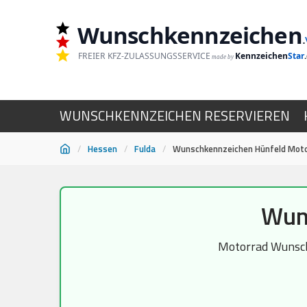
Wunschkennzeichen
.
FREIER KFZ-ZULASSUNGSSERVICE
Kennzeichen
Star
made by
WUNSCHKENNZEICHEN RESERVIEREN
/
Hessen
/
Fulda
/
Wunschkennzeichen Hünfeld Mot
Zum
Wun
Inhalt
springen
Motorrad Wunschk