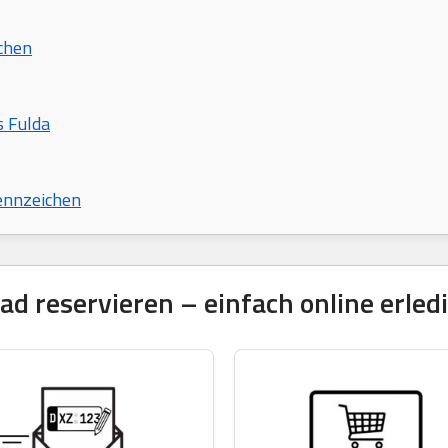
chen
s Fulda
ennzeichen
 reservieren – einfach online erled