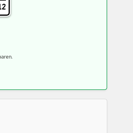
12
paren.