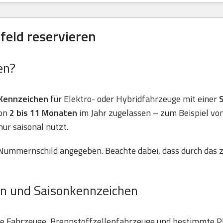
feld reservieren
en?
Kennzeichen
für Elektro- oder Hybridfahrzeuge mit einer
von
2 bis 11 Monaten
im Jahr zugelassen – zum Beispiel vo
nur saisonal nutzt.
Nummernschild angegeben. Beachte dabei, dass durch das z
n und Saisonkennzeichen
he Fahrzeuge, Brennstoffzellenfahrzeuge und bestimmte P