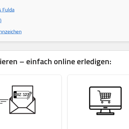
s Fulda
)
nnzeichen
eren – einfach online erledigen: