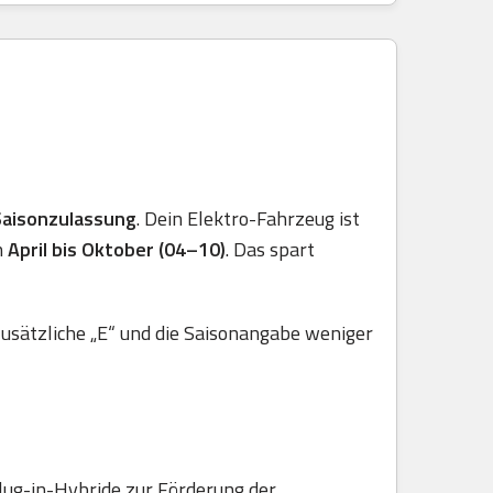
Saisonzulassung
. Dein Elektro-Fahrzeug ist
n
April bis Oktober (04–10)
. Das spart
usätzliche „E“ und die Saisonangabe weniger
lug-in-Hybride zur Förderung der