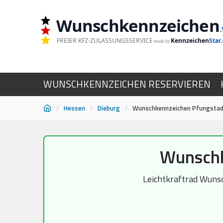
Wunschkennzeichen
.
FREIER KFZ-ZULASSUNGSSERVICE
Kennzeichen
Star
made by
WUNSCHKENNZEICHEN RESERVIEREN
/
Hessen
/
Dieburg
/
Wunschkennzeichen Pfungstadt
Zum
Wunschk
Inhalt
springen
Leichtkraftrad Wunsc