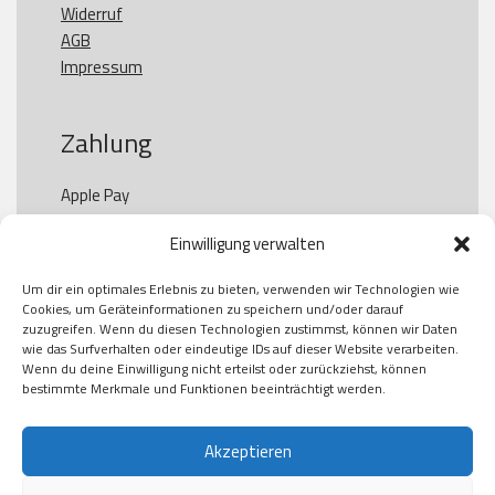
Widerruf
AGB
Impressum
Zahlung
Apple Pay

Paypal

Einwilligung verwalten
GooglePay

Visa

Um dir ein optimales Erlebnis zu bieten, verwenden wir Technologien wie
Kauf auf Rechung

Cookies, um Geräteinformationen zu speichern und/oder darauf
Klarna

zuzugreifen. Wenn du diesen Technologien zustimmst, können wir Daten
wie das Surfverhalten oder eindeutige IDs auf dieser Website verarbeiten.
American Express

Wenn du deine Einwilligung nicht erteilst oder zurückziehst, können
bestimmte Merkmale und Funktionen beeinträchtigt werden.
Versand
Akzeptieren