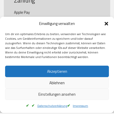
Zahlung
Apple Pay

Paypal

Einwilligung verwalten
GooglePay

Visa

Um dir ein optimales Erlebnis zu bieten, verwenden wir Technologien wie
Kauf auf Rechung

Cookies, um Geräteinformationen zu speichern und/oder darauf
Klarna

zuzugreifen. Wenn du diesen Technologien zustimmst, können wir Daten
wie das Surfverhalten oder eindeutige IDs auf dieser Website verarbeiten.
American Express

Wenn du deine Einwilligung nicht erteilst oder zurückziehst, können
bestimmte Merkmale und Funktionen beeinträchtigt werden.
Versand
Akzeptieren
Ablehnen
DHL

Klimaneutral
Einstellungen ansehen
Datenschutzerklärung
Impressum