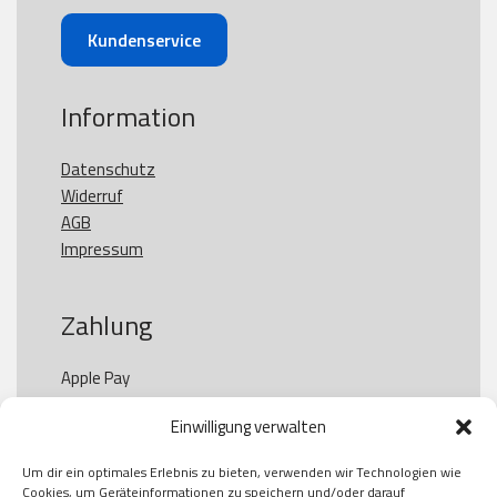
Kundenservice
Information
Datenschutz
Widerruf
AGB
Impressum
Zahlung
Apple Pay

Paypal

Einwilligung verwalten
GooglePay

Visa

Um dir ein optimales Erlebnis zu bieten, verwenden wir Technologien wie
Kauf auf Rechung

Cookies, um Geräteinformationen zu speichern und/oder darauf