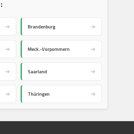
:
➔
➔
Brandenburg
➔
➔
Meck.-Vorpommern
➔
➔
Saarland
➔
➔
Thüringen