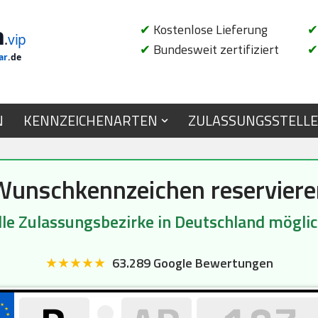
n
✔
Kostenlose Lieferung
✔
.
vip
✔
Bundesweit zertifiziert
✔
ar
.de
N
KENNZEICHENARTEN
ZULASSUNGSSTELL
Wunschkennzeichen reserviere
lle Zulassungsbezirke in Deutschland möglic
★★★★★
63.289 Google Bewertungen