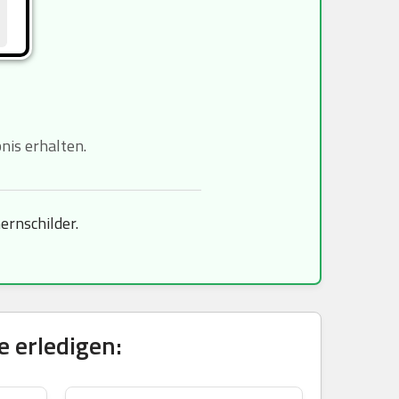
is erhalten.
rnschilder.
 erledigen: