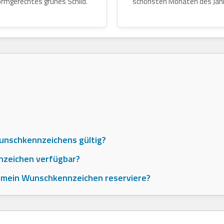
rmgerechtes grünes Schild.
schönsten Monaten des Jah
Wunschkennzeichens gültig?
nzeichen verfügbar?
er mein Wunschkennzeichen reserviere?