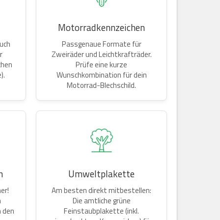
Motorradkennzeichen
Auch
Passgenaue Formate für
r
Zweiräder und Leichtkrafträder.
chen
Prüfe eine kurze
).
Wunschkombination für dein
Motorrad-Blechschild.
n
Umweltplakette
er!
Am besten direkt mitbestellen:
n
Die amtliche grüne
n den
Feinstaubplakette (inkl.