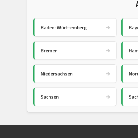
➔
Baden-Württemberg
Bay
➔
Bremen
Ham
➔
Niedersachsen
Nor
➔
Sachsen
Sac