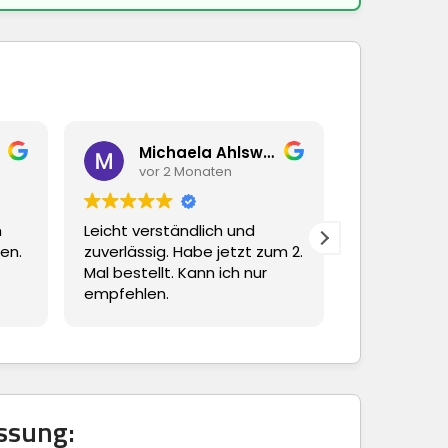
Michaela Ahlswede
Piet
vor 2 Monaten
vor 
h
Leicht verständlich und
Dieser Nutze
en.
zuverlässig. Habe jetzt zum 2.
eine Bewer
Mal bestellt. Kann ich nur
empfehlen.
ssung: