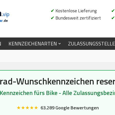
n
✔
Kostenlose Lieferung
✔
.
vip
✔
Bundesweit zertifiziert
✔
ar
.de
N
KENNZEICHENARTEN
ZULASSUNGSSTELL
rad-Wunschkennzeichen reser
 Kennzeichen fürs Bike - Alle Zulassungsbezi
★★★★★
63.289 Google Bewertungen