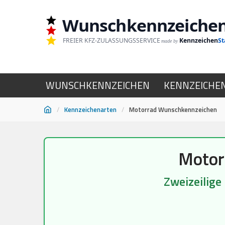
Wunschkennzeiche
Zum
Inhalt
FREIER KFZ-ZULASSUNGSSERVICE
Kennzeichen
St
made by
springen
WUNSCHKENNZEICHEN
KENNZEICHE
/
Kennzeichenarten
/
Motorrad Wunschkennzeichen
Motor
Zweizeilige