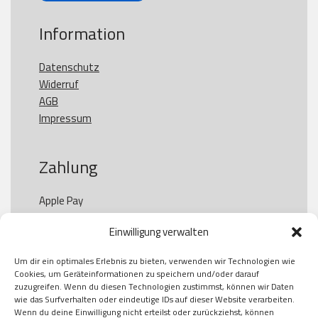
Information
Datenschutz
Widerruf
AGB
Impressum
Zahlung
Apple Pay

Paypal

Einwilligung verwalten
GooglePay

Visa

Um dir ein optimales Erlebnis zu bieten, verwenden wir Technologien wie
Kauf auf Rechung

Cookies, um Geräteinformationen zu speichern und/oder darauf
Klarna

zuzugreifen. Wenn du diesen Technologien zustimmst, können wir Daten
wie das Surfverhalten oder eindeutige IDs auf dieser Website verarbeiten.
American Express

Wenn du deine Einwilligung nicht erteilst oder zurückziehst, können