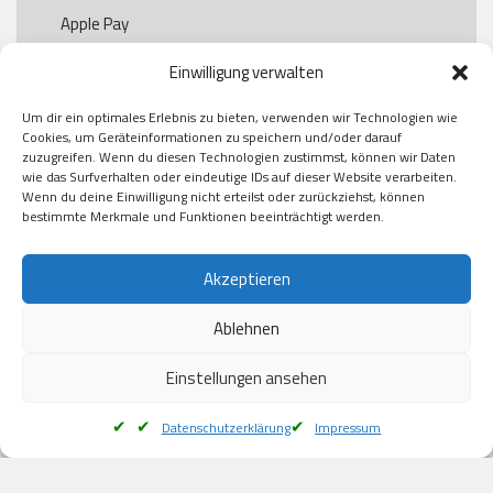
Apple Pay

Paypal

Einwilligung verwalten
GooglePay

Visa

Um dir ein optimales Erlebnis zu bieten, verwenden wir Technologien wie
Kauf auf Rechung

Cookies, um Geräteinformationen zu speichern und/oder darauf
Klarna

zuzugreifen. Wenn du diesen Technologien zustimmst, können wir Daten
wie das Surfverhalten oder eindeutige IDs auf dieser Website verarbeiten.
American Express

Wenn du deine Einwilligung nicht erteilst oder zurückziehst, können
bestimmte Merkmale und Funktionen beeinträchtigt werden.
Versand
Akzeptieren
Ablehnen
DHL

Klimaneutral
Einstellungen ansehen
Datenschutzerklärung
Impressum