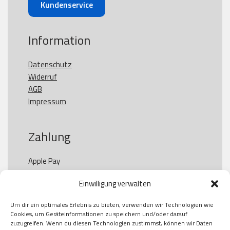
Kundenservice
Information
Datenschutz
Widerruf
AGB
Impressum
Zahlung
Apple Pay

Paypal

Einwilligung verwalten
GooglePay

Visa

Um dir ein optimales Erlebnis zu bieten, verwenden wir Technologien wie
Kauf auf Rechung

Cookies, um Geräteinformationen zu speichern und/oder darauf
Klarna

zuzugreifen. Wenn du diesen Technologien zustimmst, können wir Daten